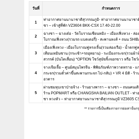
วันที่
กำหนดการ
ท่าอากาศยานนานาชาติสุวรรณภูมิ- ท่าอากาศยานนานาชาต
1
ซา – เข้าสู่ที่พัก VZ3604 BKK-CSX 17.40-22.00
ฉางซา – ฉางเต๋อ - วัดโบราณเชียนหมิง – เมืองเฟิ่งหวง - ล่องเ
2
โบราณเฟิ่งหวง(รวมรถ แบตเตอรี่) - สะพานหงส์ + ถนน SHI
เมืองเฟิ่งหวง - เมืองโบราณฟูหรงเจิ้น(รวมล่องเรือ) - น้ำตกฟูหรง
3
เทียนเหมินซาน (กระเช้า+รถอุทยาน) - ระเบียงกระจก(รวมผ้าหุ
สวรรค์ (บันไดเลื่อน) *OPTION โชว์สุนัขจิ้งจอกขาว หรือ โชว์เส
จางเจียเจี้ย – ศูนย์สมุนไพรจีน - พิพิธภัณฑ์ภาพวาดทราย -
4
กระจก(รวมตั๋วค่าขึ้นสะพานกระจก ไป-กลับ) + VR 4 มิติ - ร
อวตาร
ผ่านชมหุบเขาป่ายจ้าง - ร้านยางพารา – ฉางซา – ถนนคนเดินห
5
ร้าน POPMART หรือ CHANGSHA BAILIAN OUTLET - ท่
ซา หวงหัว – ท่าอากาศยานนานาชาติสุวรรณภูมิ VZ3605 C
** รายการนี้เป็นเพียงรายการย่อเท่านั้