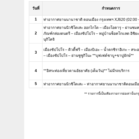
วันที่
กำหนดการ
1
ท่าอากาศยานนานาชาติ ดอนเมือง กรุงเทพฯ XJ620 (02:00 
ท่าอากาศยานนิวชิโตเสะ ฮอกไกโด – เมืองโอตารุ – ผ่านชมค
2
ภัณฑ์กล่องดนตรี – เมืองซัปโปโร – หมู่บ้านช็อคโกแลต อิชิยะ
นุกิโคจิ
เมืองซัปโปโร – ดิวตี้ฟรี – เมืองบิเอะ – น้ำตกชิราฮิเกะ – สระอ
3
– เมืองซัปโปโร – ย่านซูซูกิโนะ **บุฟเฟต์ชาบู+ขาปูยักษ์**
4
**อิสระท่องเที่ยวตามอัธยาศัย (เต็มวัน)** ไม่มีรถบริการ
5
ท่าอากาศยานนิวชิโตเสะ – ท่าอากาศยานนานาชาติดอนเมือง
** รายการนี้เป็นเพียงรายการย่อเท่านั้