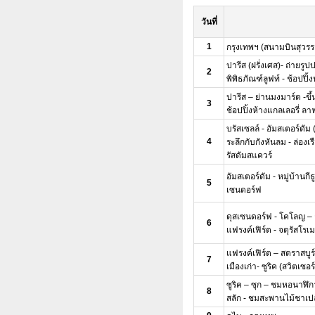
วันที่
1
กรุงเทพฯ (สนามบินสุวรร
ปารีส (ฝรั่งเศส)- ถ่ายรู
2
พิพิธภัณฑ์ลูฟท์ - ช้อปปิ
ปารีส – ย่านมงมาร์ต -ข
3
ช้อปปิ้งห้างแกลเลอรี่ ลา
บรัสเซลล์ - อัมสเตอร์ดัม
4
ระลึกกับกังหันลม - ล่อง
รัสดัมสแควร์
อัมสเตอร์ดัม - หมู่บ้านก
5
เซนดอร์ฟ
ดุสเซนดอร์ฟ - โคโลญ – 
6
แฟรงค์เฟิร์ต - จตุรัสโรเม
แฟรงค์เฟิร์ต – สตราสบูร์
7
เมืองเก่า- ซูริค (สวิตเซอ
ซูริค – ซุก – ชมหอนาฬิกา
8
สลัก - ชมสะพานไม้ชาเปล 