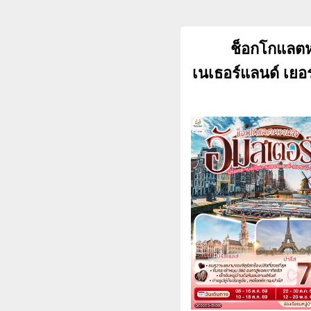
ช็อกโกแลตหว
เนเธอร์แลนด์ เยอ