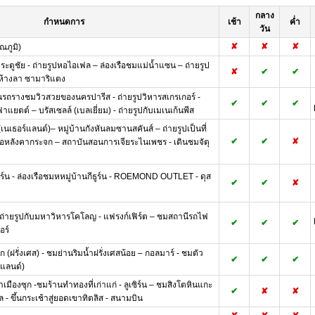
กลาง
กำหนดการ
เช้า
ค่ำ
วัน
✘
✘
✘
ณภูมิ)
ปประตูชัย - ถ่ายรูปหอไอเฟล – ล่องเรือชมแม่น้ำแซน – ถ่ายรูป
✘
✔
✔
้งห้างลา ซามาริแตง
ึ้นรถรางชมวิวสวยของนครปารีส - ถ่ายรูปวิหารสเกรเกอร์ -
✔
✔
✔
ฟาแยตต์ – บรัสเซลล์ (เบลเยี่ยม) - ถ่ายรูปกับเมเนเก้นพีส
 (เนเธอร์แลนด์)– หมู่บ้านกังหันลมซานสคันส์ – ถ่ายรูปเป็นที่
✔
✔
✘
เรือหลังคากระจก – สถาบันสอนการเจียระไนเพชร - เดินชมจัตุ
ีธูร์น - ล่องเรือชมหหมู่บ้านกีธูร์น - ROEMOND OUTLET - ดุส
✔
✔
✘
ถ่ายรูปกับมหาวิหารโคโลญ - แฟรงก์เฟิร์ต – ชมสถานีรถไฟ
✔
✔
✔
อร์
ก (ฝรั่งเศส) - ชมย่านริมน้ำฝรั่งเศสน้อย – กอลมาร์ - ชมตัว
✔
✔
✔
ร์แลนด์)
เมืองซุก -ชมร้านทำทองที่เก่าแก่ - ลูเซิร์น – ชมสิงโตหินแกะ
✔
✘
✘
- ขึ้นกระเช้าสู่ยอดเขาทิตลิส - สนามบิน