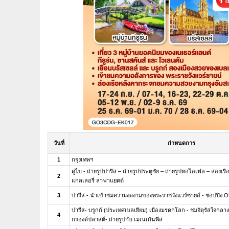
ราย
วันที่
กำหนดการ
1
กรุงเทพฯ
ดูไบ - ถ่ายรูปปารีส – ถ่ายรูปประตูชัย – ถ่ายรูปหอไอเฟล – ล่องเรื
2
แกลเลอรี่ ลาฟาแยตต์
3
ปารีส - นำเข้าชมความงดงามของพระราชวังแวร์ซายส์ - ชอปปิง
ปารีส- บรูกก์ (ประเทศเบลเยียม) เมืองมรดกโลก - ชมจัตุรัสใจกลางเม
4
กรองด์ปลาสต์- ถ่ายรูปกับ เมเนเก้นพีส