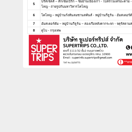
บรัสเซลส์ – ลักเซมเบิร์ก – ชมย่านเมืองเก่า - โบสถ์โนเตรอะดาม
5
โลญ - ถ่ายรูปกับมหาวิหารโคโลญ
6
โคโลญ – หมู่บ้านกังหันลมซานสคันส์ - หมู่บ้านกีธูร์น - อัมสเตอร์ด
7
อัมสเตอร์ดัม – หมู่บ้านกีธูร์น – ล่องเรือหลังคากระจก - จตุรัสดา
8
ดูไบ - กรุงเทพ