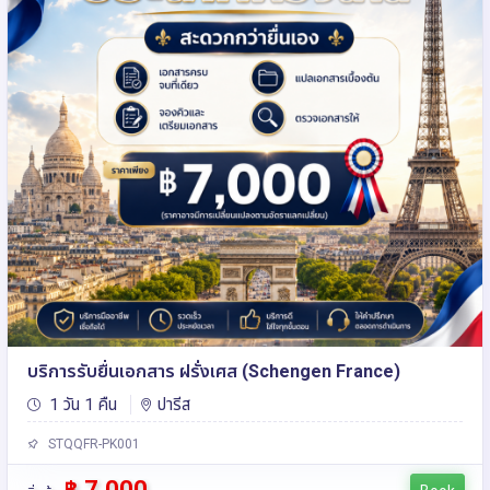
บริการรับยื่นเอกสาร ฝรั่งเศส (Schengen France)
1 วัน 1 คืน
ปารีส
STQQFR-PK001
฿ 7,000