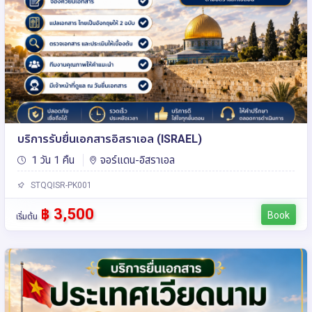
บริการรับยื่นเอกสารอิสราเอล (ISRAEL)
1 วัน 1 คืน
จอร์แดน-อิสราเอล
STQQISR-PK001
฿ 3,500
Book
เริ่มต้น