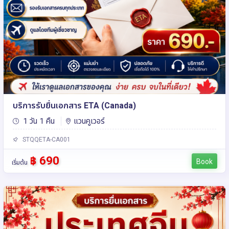
บริการรับยื่นเอกสาร ETA (Canada)
1 วัน 1 คืน
แวนคูเวอร์
STQQETA-CA001
฿ 690
Book
เริ่มต้น