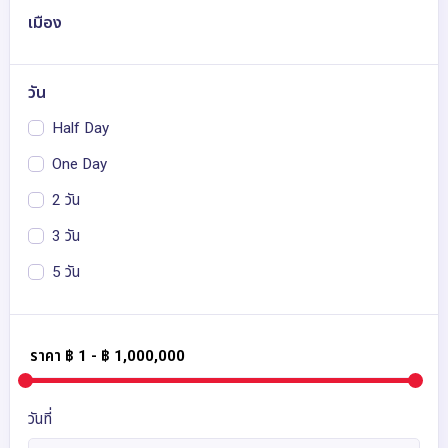
สวิตเซอร์แลนด์
1
เมือง
เยอรมนี
1
เดนมาร์ก
1
วัน
สเปน
1
Half Day
ฝรั่งเศส
1
One Day
อังกฤษ
1
2 วัน
อิตาลี
1
3 วัน
เนเธอร์แลนด์
1
5 วัน
นอร์เวย์
1
โปรตุเกส
1
สวีเดน
1
แคนาดา
2
วันที่
อเมริกา
1