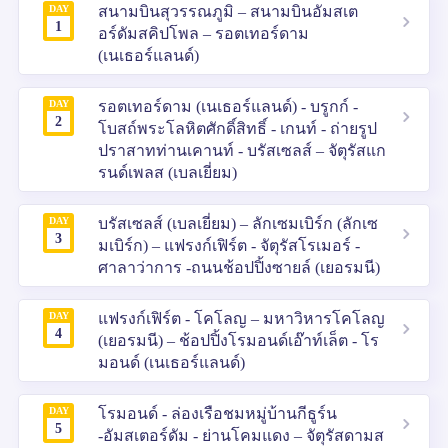
DAY
สนามบินสุวรรณภูมิ – สนามบินอัมสเต
1
อร์ดัมสคิปโพล – รอตเทอร์ดาม
(เนเธอร์แลนด์)
DAY
รอตเทอร์ดาม (เนเธอร์แลนด์) - บรูกก์ -
2
โบสถ์พระโลหิตศักดิ์สิทธิ์ - เกนท์ - ถ่ายรูป
ปราสาทท่านเคานท์ - บรัสเซลส์ – จัตุรัสแก
รนด์เพลส (เบลเยี่ยม)
DAY
บรัสเซลส์ (เบลเยี่ยม) – ลักเซมเบิร์ก (ลักเซ
3
มเบิร์ก) – แฟรงก์เฟิร์ต - จัตุรัสโรเมอร์ -
ศาลาว่าการ -ถนนช้อปปิ้งซายล์ (เยอรมนี)
DAY
แฟรงก์เฟิร์ต - โคโลญ – มหาวิหารโคโลญ
4
(เยอรมนี) – ช้อปปิ้งโรมอนด์เอ๊าท์เล็ต - โร
มอนด์ (เนเธอร์แลนด์)
DAY
โรมอนด์ - ล่องเรือชมหมู่บ้านกีธูร์น
5
-อัมสเตอร์ดัม - ย่านโคมแดง – จัตุรัสดามส