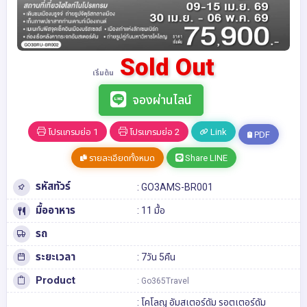
Sold Out
เริ่มต้น
จองผ่านไลน์
โปรแกรมย่อ 1
โปรแกรมย่อ 2
Link
PDF
รายละเอียดทั้งหมด
Share LINE
รหัสทัวร์
: GO3AMS-BR001
มื้ออาหาร
: 11 มื้อ
รถ
ระยะเวลา
: 7วัน 5คืน
Product
: Go365Travel
:
โคโลญ
อัมสเตอร์ดัม
รอตเตอร์ดัม