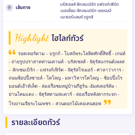
บรัสเซลส์
ลักเซมเบิร์ก
แฟรงก์เฟิร์ต
เส้นทาง
เบลเยี่ยม-ลักเซมเบิร์ก-เยอรมนี-
เนเธอร์แลนด์
บรูกส์
Highlight
ไฮไลท์ทัวร์
รอตเทอร์ดาม – บรูกก์ - โบสถ์พระโลหิตศักดิ์สิทธิ์ - เกนท์
- ถ่ายรูปปราสาทท่านเคานท์ - บรัสเซลส์ - จัตุรัสแกรนด์เพลส
– ลักเซมเบิร์ก – แฟรงก์เฟิร์ต - จัตุรัสโรเมอร์ - ศาลาว่าการ -
ถนนช้อปปิ้งซายล์ - โคโลญ - มหาวิหารโคโลญ – ช้อปปิ้งโร
มอนด์เอ๊าท์เล็ต - ล่องเรือชมหมู่บ้านกีธูร์น -อัมสเตอร์ดัม -
ย่านโคมแดง – จัตุรัสดามสแควร์ - ล่องเรือหลังคากระจก -
โรงงานเจียระไนเพชร – สวนดอกไม้เคอเคนฮอฟ
รายละเอียดทัวร์