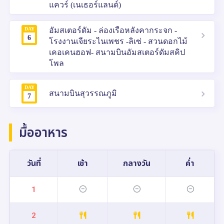
แควร์ (เนเธอร์แลนด์)
DAY
อัมสเตอร์ดัม - ล่องเรือหลังคากระจก -
6
โรงงานเจียระไนเพชร -ลิเซ่ - สวนดอกไม้
เคอเคนฮอฟ- สนามบินอัมสเตอร์ดัมสคิป
โพล
DAY
สนามบินสุวรรณภูมิ
7
มื้ออาหาร
วันที่
เช้า
กลางวัน
ค่ำ
1
2